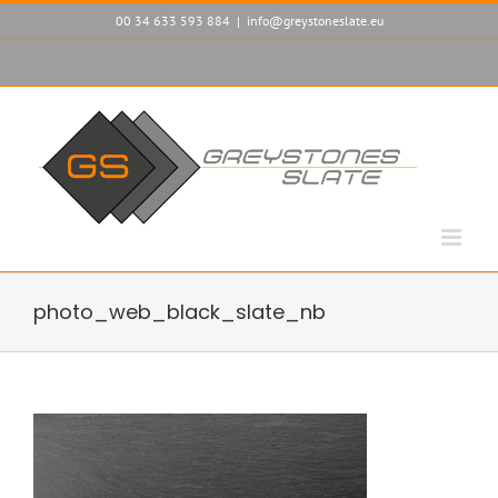
Saltar
00 34 633 593 884
|
info@greystoneslate.eu
al
contenido
Personalizado
Personalizado
photo_web_black_slate_nb